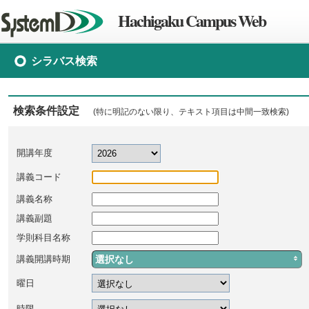
Hachigaku Campus Web
シラバス検索
検索条件設定
(特に明記のない限り、テキスト項目は中間一致検索)
開講年度
講義コード
講義名称
講義副題
学則科目名称
選択なし
講義開講時期
曜日
時限